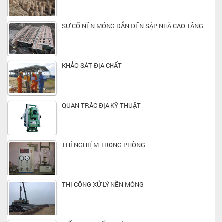
SỰ CỐ NỀN MÓNG DẪN ĐẾN SẬP NHÀ CAO TẦNG
KHẢO SÁT ĐỊA CHẤT
QUAN TRẮC ĐỊA KỸ THUẬT
THÍ NGHIỆM TRONG PHÒNG
THI CÔNG XỬ LÝ NỀN MÓNG