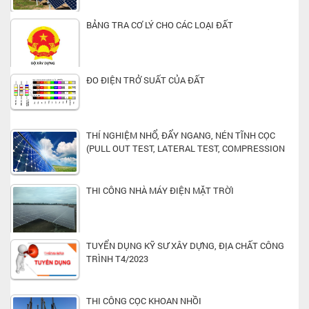
BẢNG TRA CƠ LÝ CHO CÁC LOẠI ĐẤT
ĐO ĐIỆN TRỞ SUẤT CỦA ĐẤT
THÍ NGHIỆM NHỔ, ĐẨY NGANG, NÉN TĨNH CỌC
(PULL OUT TEST, LATERAL TEST, COMPRESSION
TEST)
THI CÔNG NHÀ MÁY ĐIỆN MẶT TRỜI
TUYỂN DỤNG KỸ SƯ XÂY DỰNG, ĐỊA CHẤT CÔNG
TRÌNH T4/2023
THI CÔNG CỌC KHOAN NHỒI