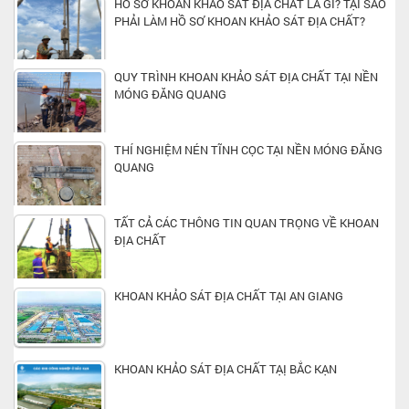
HỒ SƠ KHOAN KHẢO SÁT ĐỊA CHẤT LÀ GÌ? TẠI SAO
PHẢI LÀM HỒ SƠ KHOAN KHẢO SÁT ĐỊA CHẤT?
QUY TRÌNH KHOAN KHẢO SÁT ĐỊA CHẤT TẠI NỀN
MÓNG ĐĂNG QUANG
THÍ NGHIỆM NÉN TĨNH CỌC TẠI NỀN MÓNG ĐĂNG
QUANG
TẤT CẢ CÁC THÔNG TIN QUAN TRỌNG VỀ KHOAN
ĐỊA CHẤT
KHOAN KHẢO SÁT ĐỊA CHẤT TẠI AN GIANG
KHOAN KHẢO SÁT ĐỊA CHẤT TẠỊ BẮC KẠN