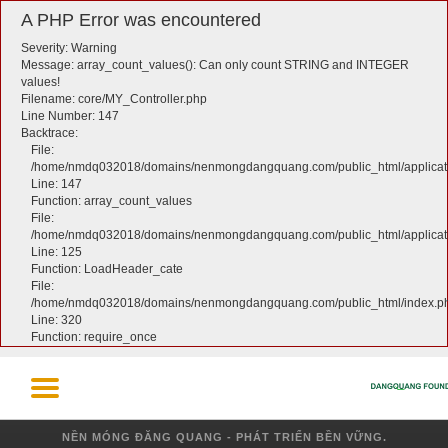
A PHP Error was encountered
Severity: Warning
Message: array_count_values(): Can only count STRING and INTEGER
values!
Filename: core/MY_Controller.php
Line Number: 147
Backtrace:
File:
/home/nmdq032018/domains/nenmongdangquang.com/public_html/applicati
Line: 147
Function: array_count_values
File:
/home/nmdq032018/domains/nenmongdangquang.com/public_html/applicatio
Line: 125
Function: LoadHeader_cate
File:
/home/nmdq032018/domains/nenmongdangquang.com/public_html/index.p
Line: 320
Function: require_once
NỀN MÓNG ĐĂNG QUANG - PHÁT TRIỂN BỀN VỮNG.