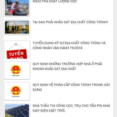
KIỂM TRA CHẤT LƯỢNG CỌC
TẠI SAO PHẢI KHẢO SÁT ĐỊA CHẤT CÔNG TRÌNH?
TUYỂN DỤNG KỸ SƯ ĐỊA CHẤT CÔNG TRÌNH VÀ
CÔNG NHÂN VẬN HÀNH T9/2018
QUY ĐỊNH NHỮNG TRƯỜNG HỢP NHÀ Ở PHẢI
KHOAN KHẢO SÁT ĐỊA CHẤT
QUY ĐỊNH VỀ PHÂN CẤP CÔNG TRÌNH TRONG XÂY
DỰNG
NHÀ THẦU THI CÔNG CỌC, TRỤ CHO TẤM PIN NHÀ
MÁY ĐIỆN MẶT TRỜI.