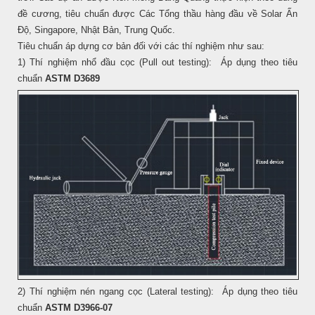
đề cương, tiêu chuẩn được Các Tổng thầu hàng đầu về Solar Ấn
Độ, Singapore, Nhật Bản, Trung Quốc.
Tiêu chuẩn áp dựng cơ bản đối với các thí nghiệm như sau:
1) Thí nghiệm nhổ đầu cọc (Pull out testing): Áp dụng theo tiêu
chuẩn
ASTM D3689
2) Thí nghiệm nén ngang cọc (Lateral testing): Áp dụng theo tiêu
chuẩn
ASTM D3966-07