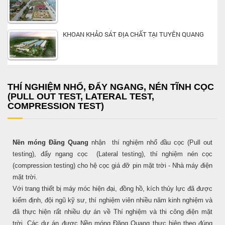
KHOAN KHẢO SÁT ĐỊA CHẤT TẠI TUYÊN QUANG
THÍ NGHIỆM NHỔ, ĐẨY NGANG, NÉN TĨNH CỌC
(PULL OUT TEST, LATERAL TEST,
COMPRESSION TEST)
Nền móng Đăng Quang
nhận thí nghiệm nhổ đầu cọc (Pull out
testing), đẩy ngang cọc (Lateral testing), thí nghiệm nén cọc
(compression testing) cho hệ cọc giá đỡ pin mặt trời - Nhà máy điện
mặt trời.
Với trang thiết bị máy móc hiện đại, đồng hồ, kích thủy lực đã được
kiểm định, đội ngũ kỹ sư, thí nghiệm viên nhiều năm kinh nghiệm và
đã thực hiện rất nhiều dự án về Thí nghiệm và thi công điện mặt
trời. Các dự án được Nền móng Đăng Quang thực hiện theo đúng