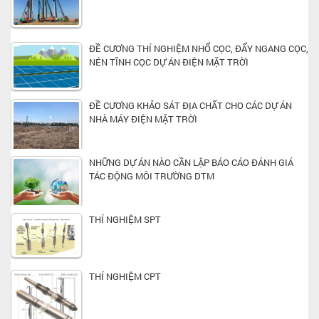
ĐỀ CƯƠNG THÍ NGHIỆM NHỔ CỌC, ĐẨY NGANG CỌC,
NÉN TĨNH CỌC DỰ ÁN ĐIỆN MẶT TRỜI
ĐỀ CƯƠNG KHẢO SÁT ĐỊA CHẤT CHO CÁC DỰ ÁN
NHÀ MÁY ĐIỆN MẶT TRỜI
NHỮNG DỰ ÁN NÀO CẦN LẬP BÁO CÁO ĐÁNH GIÁ
TÁC ĐỘNG MÔI TRƯỜNG DTM
THÍ NGHIỆM SPT
THÍ NGHIỆM CPT