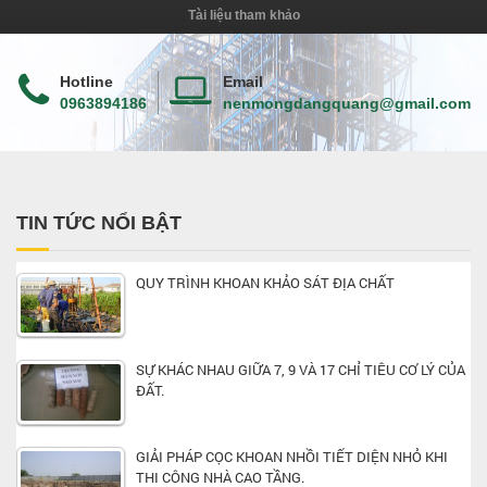
Tài liệu tham khảo
Hotline
Email
0963894186
nenmongdangquang@gmail.com
TIN TỨC NỔI BẬT
QUY TRÌNH KHOAN KHẢO SÁT ĐỊA CHẤT
SỰ KHÁC NHAU GIỮA 7, 9 VÀ 17 CHỈ TIÊU CƠ LÝ CỦA
ĐẤT.
GIẢI PHÁP CỌC KHOAN NHỒI TIẾT DIỆN NHỎ KHI
THI CÔNG NHÀ CAO TẦNG.