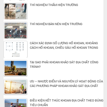
THÍ NGHIỆM THẤM HIỆN TRƯỜNG
THÍ NGHIỆM BÀN NÉN HIỆN TRƯỜNG
CÁCH XÁC ĐỊNH SỐ LƯỢNG HỐ KHOAN, KHOẢNG
CÁCH HỐ KHOAN, CHIỀU SÂU HỐ KHOAN TRONG
KHẢO SÁT ĐỊA CHẤT CÔNG TRÌNH XÂY DỰNG
TẠI SAO PHẢI KHOAN KHẢO SÁT ĐỊA CHẤT CÔNG
TRÌNH?
ƯU – NHƯỢC ĐIỂM VÀ NGUYÊN LÝ HOẠT ĐỘNG CỦA
CÁC PHƯƠNG PHÁP KHOAN KHẢO SÁT ĐỊA CHẤT
CÔNG TRÌNH PHỔ BIẾN MÀ BẠN NÊN BIẾT
ĐIỀU KIỆN KẾT THÚC KHOAN ĐỊA CHẤT THEO ĐÚNG
TIÊU CHUẨN