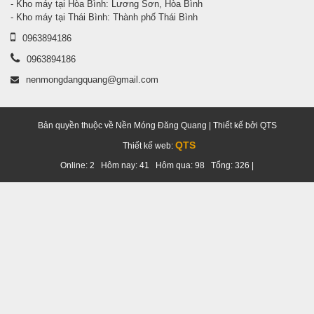
- Kho máy tại Hòa Bình: Lương Sơn, Hòa Bình
- Kho máy tại Thái Bình: Thành phố Thái Bình
0963894186
0963894186
nenmongdangquang@gmail.com
Bản quyền thuộc về Nền Móng Đăng Quang | Thiết kế bởi QTS
QTS
Thiết kế web:
Online: 2 Hôm nay: 41 Hôm qua: 98 Tổng: 326 |