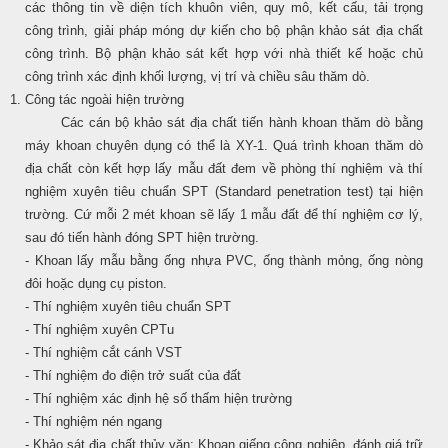
các thông tin về diện tích khuôn viên, quy mô, kết cấu, tải trọng
công trình, giải pháp móng dự kiến cho bộ phận khảo sát địa chất
công trình. Bộ phận khảo sát kết hợp với nhà thiết kế hoặc chủ
công trình xác định khối lượng, vị trí và chiều sâu thăm dò.
Công tác ngoài hiện trường
Các cán bộ khảo sát địa chất tiến hành khoan thăm dò bằng
máy khoan chuyên dụng có thể là XY-1. Quá trình khoan thăm dò
địa chất còn kết hợp lấy mẫu đất đem về phòng thí nghiệm và thí
nghiệm xuyên tiêu chuẩn SPT (Standard penetration test) tại hiện
trường. Cứ mỗi 2 mét khoan sẽ lấy 1 mẫu đất để thí nghiệm cơ lý,
sau đó tiến hành đóng SPT hiện trường.
- Khoan lấy mẫu bằng ống nhựa PVC, ống thành mỏng, ống nòng
đôi hoặc dụng cụ piston.
- Thí nghiệm xuyên tiêu chuẩn SPT
- Thí nghiệm xuyên CPTu
- Thí nghiệm cắt cánh VST
- Thí nghiệm đo điện trở suất của đất
- Thí nghiệm xác định hệ số thấm hiện trường
- Thí nghiệm nén ngang
- Khảo sát địa chất thủy văn: Khoan giếng công nghiệp, đánh giá trữ