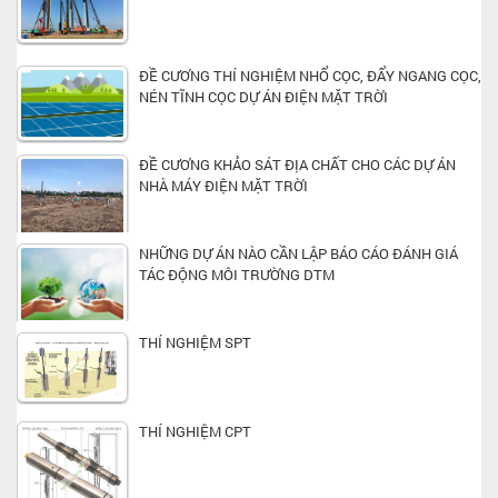
ĐỀ CƯƠNG THÍ NGHIỆM NHỔ CỌC, ĐẨY NGANG CỌC,
NÉN TĨNH CỌC DỰ ÁN ĐIỆN MẶT TRỜI
ĐỀ CƯƠNG KHẢO SÁT ĐỊA CHẤT CHO CÁC DỰ ÁN
NHÀ MÁY ĐIỆN MẶT TRỜI
NHỮNG DỰ ÁN NÀO CẦN LẬP BÁO CÁO ĐÁNH GIÁ
TÁC ĐỘNG MÔI TRƯỜNG DTM
THÍ NGHIỆM SPT
THÍ NGHIỆM CPT