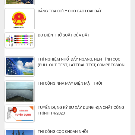
BẢNG TRA CƠ LÝ CHO CÁC LOẠI ĐẤT
ĐO ĐIỆN TRỞ SUẤT CỦA ĐẤT
THÍ NGHIỆM NHỔ, ĐẨY NGANG, NÉN TĨNH CỌC
(PULL OUT TEST, LATERAL TEST, COMPRESSION
TEST)
THI CÔNG NHÀ MÁY ĐIỆN MẶT TRỜI
TUYỂN DỤNG KỸ SƯ XÂY DỰNG, ĐỊA CHẤT CÔNG
TRÌNH T4/2023
THI CÔNG CỌC KHOAN NHỒI