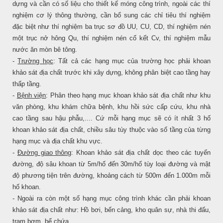
dựng và cần có số liệu cho thiết kế móng công trình, ngoài các thí
nghiệm cơ lý thông thường, cần bổ sung các chỉ tiêu thí nghiệm
đặc biệt như thí nghiệm ba trục sơ đồ UU, CU, CD, thí nghiệm nén
một trục nở hông Qu, thí nghiệm nén cố kết Cv, thí nghiệm mẫu
nước ăn mòn bê tông.
-
Trường học
: Tất cả các hạng mục của trường học phải khoan
khảo sát địa chất trước khi xây dựng, không phân biệt cao tầng hay
thấp tầng.
-
Bệnh viện
: Phân theo hạng mục khoan khảo sát địa chất như khu
văn phòng, khu khám chữa bệnh, khu hồi sức cấp cứu, khu nhà
cao tầng sau hậu phẫu,.... Cứ mỗi hạng mục sẽ có ít nhất 3 hố
khoan khảo sát địa chất, chiều sâu tùy thuộc vào số tầng của từng
hạng mục và địa chất khu vực.
-
Đường giao thông
: Khoan khảo sát địa chất dọc theo các tuyến
đường, độ sâu khoan từ 5m/hố đến 30m/hố tùy loại đường và mật
độ phương tiện trên đường, khoảng cách từ 500m đến 1.000m mỗi
hố khoan.
- Ngoài ra còn một số hạng mục công trình khác cần phải khoan
khảo sát địa chất như: Hồ bơi, bến cảng, kho quân sự, nhà thi đấu,
trạm bơm, bể chứa...