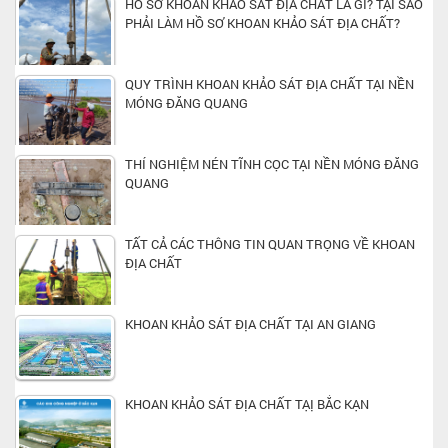
HỒ SƠ KHOAN KHẢO SÁT ĐỊA CHẤT LÀ GÌ? TẠI SAO
PHẢI LÀM HỒ SƠ KHOAN KHẢO SÁT ĐỊA CHẤT?
QUY TRÌNH KHOAN KHẢO SÁT ĐỊA CHẤT TẠI NỀN
MÓNG ĐĂNG QUANG
THÍ NGHIỆM NÉN TĨNH CỌC TẠI NỀN MÓNG ĐĂNG
QUANG
TẤT CẢ CÁC THÔNG TIN QUAN TRỌNG VỀ KHOAN
ĐỊA CHẤT
KHOAN KHẢO SÁT ĐỊA CHẤT TẠI AN GIANG
KHOAN KHẢO SÁT ĐỊA CHẤT TẠỊ BẮC KẠN