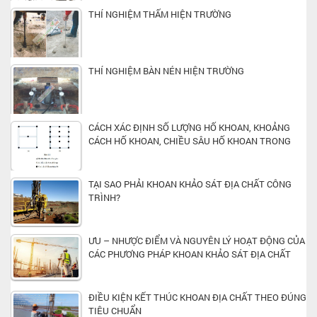
THÍ NGHIỆM THẤM HIỆN TRƯỜNG
THÍ NGHIỆM BÀN NÉN HIỆN TRƯỜNG
CÁCH XÁC ĐỊNH SỐ LƯỢNG HỐ KHOAN, KHOẢNG
CÁCH HỐ KHOAN, CHIỀU SÂU HỐ KHOAN TRONG
KHẢO SÁT ĐỊA CHẤT CÔNG TRÌNH XÂY DỰNG
TẠI SAO PHẢI KHOAN KHẢO SÁT ĐỊA CHẤT CÔNG
TRÌNH?
ƯU – NHƯỢC ĐIỂM VÀ NGUYÊN LÝ HOẠT ĐỘNG CỦA
CÁC PHƯƠNG PHÁP KHOAN KHẢO SÁT ĐỊA CHẤT
CÔNG TRÌNH PHỔ BIẾN MÀ BẠN NÊN BIẾT
ĐIỀU KIỆN KẾT THÚC KHOAN ĐỊA CHẤT THEO ĐÚNG
TIÊU CHUẨN