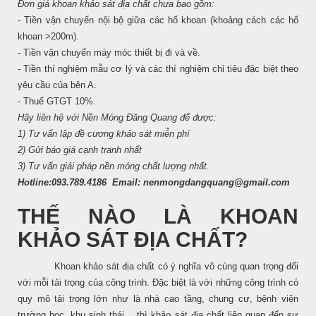
Đơn giá khoan khảo sát địa chất chưa bao gồm:
- Tiền vận chuyển nội bộ giữa các hố khoan (khoảng cách các hố
khoan >200m).
- Tiền vận chuyển máy móc thiết bị đi và về.
- Tiền thí nghiệm mẫu cơ lý và các thí nghiệm chỉ tiêu đặc biệt theo
yêu cầu của bên A.
- Thuế GTGT 10%.
Hãy liên hệ với Nền Móng Đăng Quang để được:
1) Tư vấn lập đề cương khảo sát miễn phí
2) Gửi báo giá cạnh tranh nhất
3) Tư vấn giải pháp nền móng chất lượng nhất.
Hotline:
093.789.4186
Email: nenmongdangquang@gmail.com
THẾ NÀO LÀ KHOAN
KHẢO SÁT ĐỊA CHẤT?
Khoan khảo sát địa chất có ý nghĩa vô cùng quan trọng đối
với mỗi tải trọng của công trình. Đặc biệt là với những công trình có
quy mô tải trọng lớn như là nhà cao tầng, chung cư, bệnh viện
trường học, khu sinh thái… thì khảo sát địa chất liên quan đến sự