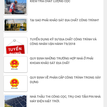
KIỂM TRA CHẤT LƯỢNG CỌC
TẠI SAO PHẢI KHẢO SÁT ĐỊA CHẤT CÔNG TRÌNH?
TUYỂN DỤNG KỸ SƯ ĐỊA CHẤT CÔNG TRÌNH VÀ
CÔNG NHÂN VẬN HÀNH T9/2018
QUY ĐỊNH NHỮNG TRƯỜNG HỢP NHÀ Ở PHẢI
KHOAN KHẢO SÁT ĐỊA CHẤT
QUY ĐỊNH VỀ PHÂN CẤP CÔNG TRÌNH TRONG XÂY
DỰNG
NHÀ THẦU THI CÔNG CỌC, TRỤ CHO TẤM PIN NHÀ
MÁY ĐIỆN MẶT TRỜI.