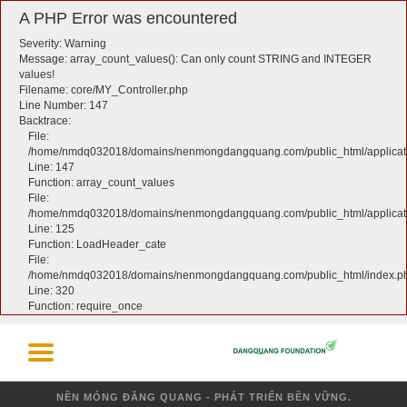
A PHP Error was encountered
Severity: Warning
Message: array_count_values(): Can only count STRING and INTEGER
values!
Filename: core/MY_Controller.php
Line Number: 147
Backtrace:
File:
/home/nmdq032018/domains/nenmongdangquang.com/public_html/applicati
Line: 147
Function: array_count_values
File:
/home/nmdq032018/domains/nenmongdangquang.com/public_html/applicatio
Line: 125
Function: LoadHeader_cate
File:
/home/nmdq032018/domains/nenmongdangquang.com/public_html/index.p
Line: 320
Function: require_once
NỀN MÓNG ĐĂNG QUANG - PHÁT TRIỂN BỀN VỮNG.