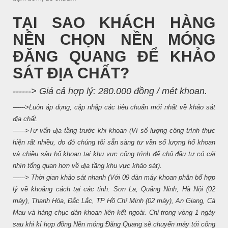
TẠI SAO KHÁCH HÀNG
NÊN CHỌN NỀN MÓNG
ĐĂNG QUANG ĐỂ KHẢO
SÁT ĐỊA CHẤT?
------> Giá cả hợp lý: 280.000 đồng / mét khoan.
------>Luôn áp dụng, cập nhập các tiêu chuẩn mới nhất về khảo sát
địa chất.
------>Tư vấn địa tầng trước khi khoan (Vì số lượng công trình thực
hiện rất nhiều, do đó chúng tôi sẵn sàng tư vần số lượng hố khoan
và chiều sâu hố khoan tại khu vực công trình để chủ đầu tư có cái
nhìn tổng quan hơn về địa tầng khu vực khảo sát).
------> Thời gian khảo sát nhanh (Với 09 dàn máy khoan phân bổ hợp
lý về khoảng cách tại các tỉnh: Sơn La, Quảng Ninh, Hà Nội (02
máy), Thanh Hóa, Đắc Lắc, TP Hồ Chí Minh (02 máy), An Giang, Cà
Mau và hàng chục dàn khoan liên kết ngoài. Chỉ trong vòng 1 ngày
sau khi kí hợp đồng Nền móng Đăng Quang sẽ chuyển máy tới công