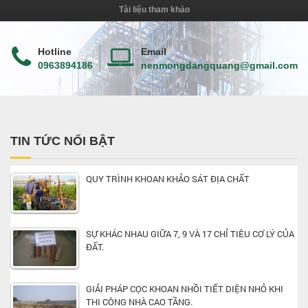
Tài liệu tham khảo
Hotline
Email
0963894186
nenmongdangquang@gmail.com
TIN TỨC NỔI BẬT
QUY TRÌNH KHOAN KHẢO SÁT ĐỊA CHẤT
SỰ KHÁC NHAU GIỮA 7, 9 VÀ 17 CHỈ TIÊU CƠ LÝ CỦA
ĐẤT.
GIẢI PHÁP CỌC KHOAN NHỒI TIẾT DIỆN NHỎ KHI
THI CÔNG NHÀ CAO TẦNG.