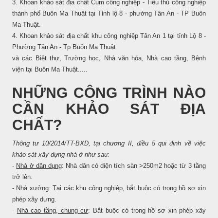
3. Khoan khảo sát địa chất Cụm công nghiệp - Tiểu thủ công nghiệp
thành phố Buôn Ma Thuật tại Tỉnh lộ 8 - phường Tân An - TP Buôn
Ma Thuật.
4. Khoan khảo sát địa chất khu công nghiệp Tân An 1 tại tỉnh Lộ 8 -
Phường Tân An - Tp Buôn Ma Thuật
và các Biệt thự, Trường học, Nhà văn hóa, Nhà cao tầng, Bệnh
viện tại Buôn Ma Thuật.....
NHỮNG CÔNG TRÌNH NÀO
CẦN KHẢO SÁT ĐỊA
CHẤT?
Thông tư 10/2014/TT-BXD, tại chương II, điều 5
qui định về việc
khảo sát xây dựng nhà ở như sau:
-
Nhà ở dân dụng
: Nhà dân có diện tích sàn >250m2 hoặc từ 3 tầng
trở lên.
-
Nhà xưởng
: Tại các khu công nghiệp, bắt buộc có trong hồ sơ xin
phép xây dựng.
-
Nhà cao tầng, chung cư
: Bắt buộc có trong hồ sơ xin phép xây