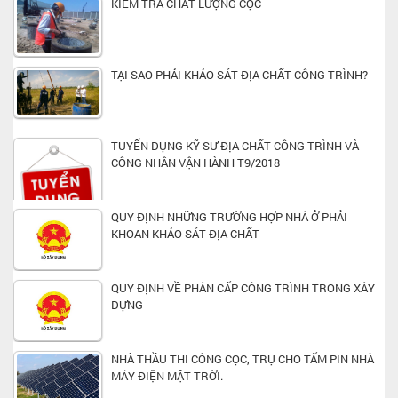
KIỂM TRA CHẤT LƯỢNG CỌC
TẠI SAO PHẢI KHẢO SÁT ĐỊA CHẤT CÔNG TRÌNH?
TUYỂN DỤNG KỸ SƯ ĐỊA CHẤT CÔNG TRÌNH VÀ
CÔNG NHÂN VẬN HÀNH T9/2018
QUY ĐỊNH NHỮNG TRƯỜNG HỢP NHÀ Ở PHẢI
KHOAN KHẢO SÁT ĐỊA CHẤT
QUY ĐỊNH VỀ PHÂN CẤP CÔNG TRÌNH TRONG XÂY
DỰNG
NHÀ THẦU THI CÔNG CỌC, TRỤ CHO TẤM PIN NHÀ
MÁY ĐIỆN MẶT TRỜI.