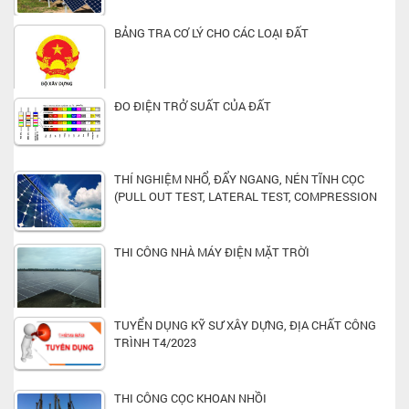
BẢNG TRA CƠ LÝ CHO CÁC LOẠI ĐẤT
ĐO ĐIỆN TRỞ SUẤT CỦA ĐẤT
THÍ NGHIỆM NHỔ, ĐẨY NGANG, NÉN TĨNH CỌC
(PULL OUT TEST, LATERAL TEST, COMPRESSION
TEST)
THI CÔNG NHÀ MÁY ĐIỆN MẶT TRỜI
TUYỂN DỤNG KỸ SƯ XÂY DỰNG, ĐỊA CHẤT CÔNG
TRÌNH T4/2023
THI CÔNG CỌC KHOAN NHỒI