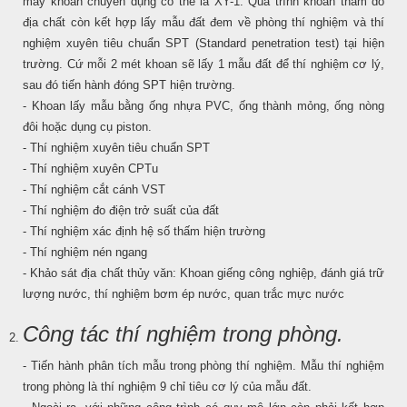
máy khoan chuyên dụng có thể là XY-1. Quá trình khoan thăm dò
địa chất còn kết hợp lấy mẫu đất đem về phòng thí nghiệm và thí
nghiệm xuyên tiêu chuẩn SPT (Standard penetration test) tại hiện
trường. Cứ mỗi 2 mét khoan sẽ lấy 1 mẫu đất để thí nghiệm cơ lý,
sau đó tiến hành đóng SPT hiện trường.
- Khoan lấy mẫu bằng ống nhựa PVC, ống thành mỏng, ống nòng
đôi hoặc dụng cụ piston.
- Thí nghiệm xuyên tiêu chuẩn SPT
- Thí nghiệm xuyên CPTu
- Thí nghiệm cắt cánh VST
- Thí nghiệm đo điện trở suất của đất
- Thí nghiệm xác định hệ số thấm hiện trường
- Thí nghiệm nén ngang
- Khảo sát địa chất thủy văn: Khoan giếng công nghiệp, đánh giá trữ
lượng nước, thí nghiệm bơm ép nước, quan trắc mực nước
Công tác thí nghiệm trong phòng.
- Tiến hành phân tích mẫu trong phòng thí nghiệm. Mẫu thí nghiệm
trong phòng là thí nghiệm 9 chỉ tiêu cơ lý của mẫu đất.