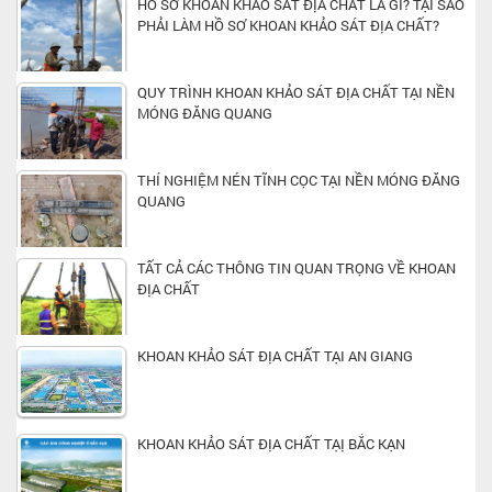
HỒ SƠ KHOAN KHẢO SÁT ĐỊA CHẤT LÀ GÌ? TẠI SAO
PHẢI LÀM HỒ SƠ KHOAN KHẢO SÁT ĐỊA CHẤT?
QUY TRÌNH KHOAN KHẢO SÁT ĐỊA CHẤT TẠI NỀN
MÓNG ĐĂNG QUANG
THÍ NGHIỆM NÉN TĨNH CỌC TẠI NỀN MÓNG ĐĂNG
QUANG
TẤT CẢ CÁC THÔNG TIN QUAN TRỌNG VỀ KHOAN
ĐỊA CHẤT
KHOAN KHẢO SÁT ĐỊA CHẤT TẠI AN GIANG
KHOAN KHẢO SÁT ĐỊA CHẤT TẠỊ BẮC KẠN