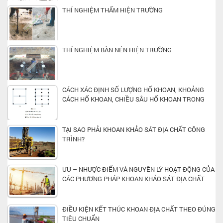
THÍ NGHIỆM THẤM HIỆN TRƯỜNG
THÍ NGHIỆM BÀN NÉN HIỆN TRƯỜNG
CÁCH XÁC ĐỊNH SỐ LƯỢNG HỐ KHOAN, KHOẢNG
CÁCH HỐ KHOAN, CHIỀU SÂU HỐ KHOAN TRONG
KHẢO SÁT ĐỊA CHẤT CÔNG TRÌNH XÂY DỰNG
TẠI SAO PHẢI KHOAN KHẢO SÁT ĐỊA CHẤT CÔNG
TRÌNH?
ƯU – NHƯỢC ĐIỂM VÀ NGUYÊN LÝ HOẠT ĐỘNG CỦA
CÁC PHƯƠNG PHÁP KHOAN KHẢO SÁT ĐỊA CHẤT
CÔNG TRÌNH PHỔ BIẾN MÀ BẠN NÊN BIẾT
ĐIỀU KIỆN KẾT THÚC KHOAN ĐỊA CHẤT THEO ĐÚNG
TIÊU CHUẨN