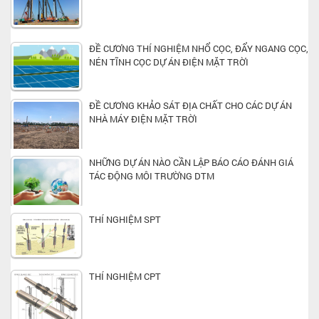
ĐỀ CƯƠNG THÍ NGHIỆM NHỔ CỌC, ĐẨY NGANG CỌC,
NÉN TĨNH CỌC DỰ ÁN ĐIỆN MẶT TRỜI
ĐỀ CƯƠNG KHẢO SÁT ĐỊA CHẤT CHO CÁC DỰ ÁN
NHÀ MÁY ĐIỆN MẶT TRỜI
NHỮNG DỰ ÁN NÀO CẦN LẬP BÁO CÁO ĐÁNH GIÁ
TÁC ĐỘNG MÔI TRƯỜNG DTM
THÍ NGHIỆM SPT
THÍ NGHIỆM CPT