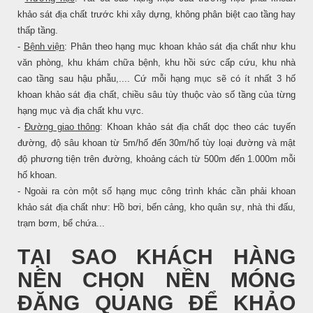
khảo sát địa chất trước khi xây dựng, không phân biệt cao tầng hay
thấp tầng.
-
Bệnh viện
: Phân theo hạng mục khoan khảo sát địa chất như khu
văn phòng, khu khám chữa bệnh, khu hồi sức cấp cứu, khu nhà
cao tầng sau hậu phẫu,.... Cứ mỗi hạng mục sẽ có ít nhất 3 hố
khoan khảo sát địa chất, chiều sâu tùy thuộc vào số tầng của từng
hạng mục và địa chất khu vực.
-
Đường giao thông
: Khoan khảo sát địa chất dọc theo các tuyến
đường, độ sâu khoan từ 5m/hố đến 30m/hố tùy loại đường và mật
độ phương tiện trên đường, khoảng cách từ 500m đến 1.000m mỗi
hố khoan.
- Ngoài ra còn một số hạng mục công trình khác cần phải khoan
khảo sát địa chất như: Hồ bơi, bến cảng, kho quân sự, nhà thi đấu,
trạm bơm, bể chứa...
TẠI SAO KHÁCH HÀNG
NÊN CHỌN NỀN MÓNG
ĐĂNG QUANG ĐỂ KHẢO