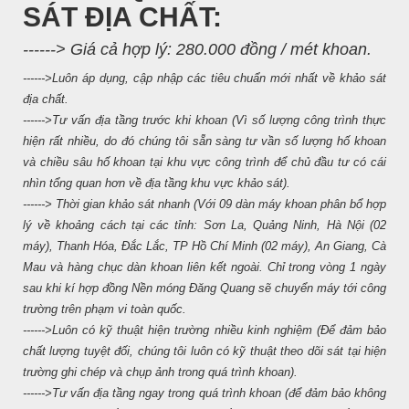
SÁT ĐỊA CHẤT:
------> Giá cả hợp lý: 280.000 đồng / mét khoan.
------>Luôn áp dụng, cập nhập các tiêu chuẩn mới nhất về khảo sát
địa chất.
------>Tư vấn địa tầng trước khi khoan (Vì số lượng công trình thực
hiện rất nhiều, do đó chúng tôi sẵn sàng tư vần số lượng hố khoan
và chiều sâu hố khoan tại khu vực công trình để chủ đầu tư có cái
nhìn tổng quan hơn về địa tầng khu vực khảo sát).
------> Thời gian khảo sát nhanh (Với 09 dàn máy khoan phân bổ hợp
lý về khoảng cách tại các tỉnh: Sơn La, Quảng Ninh, Hà Nội (02
máy), Thanh Hóa, Đắc Lắc, TP Hồ Chí Minh (02 máy), An Giang, Cà
Mau và hàng chục dàn khoan liên kết ngoài. Chỉ trong vòng 1 ngày
sau khi kí hợp đồng Nền móng Đăng Quang sẽ chuyển máy tới công
trường trên phạm vi toàn quốc.
------>Luôn có kỹ thuật hiện trường nhiều kinh nghiệm (Để đảm bảo
chất lượng tuyệt đối, chúng tôi luôn có kỹ thuật theo dõi sát tại hiện
trường ghi chép và chụp ảnh trong quá trình khoan).
------>Tư vấn địa tầng ngay trong quá trình khoan (để đảm bảo không