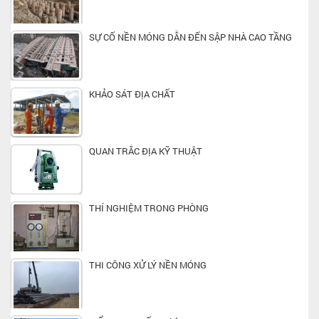
SỰ CỐ NỀN MÓNG DẪN ĐẾN SẬP NHÀ CAO TẦNG
KHẢO SÁT ĐỊA CHẤT
QUAN TRẮC ĐỊA KỸ THUẬT
THÍ NGHIỆM TRONG PHÒNG
THI CÔNG XỬ LÝ NỀN MÓNG