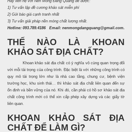
Hãy liên hệ với Nền Móng Đăng Quang để được:
1) Tư vấn lập đề cương khảo sát miễn phí
2) Gửi báo giá cạnh tranh nhất
3) Tư vấn giải pháp nền móng chất lượng nhất.
Hotline:
093.789.4186
Email: nenmongdangquang@gmail.com.
THẾ NÀO LÀ KHOAN
KHẢO SÁT ĐỊA CHẤT?
Khoan khảo sát địa chất có ý nghĩa vô cùng quan trọng đối
với mỗi tải trọng của công trình. Đặc biệt là với những công trình có
quy mô tải trọng lớn như là nhà cao tầng, chung cư, bệnh viện
trường học, khu sinh thái… thì khảo sát địa chất liên quan đến sự
ổn định và bền vững của nó. Khi đó, cần phải có hồ sơ khảo sát địa
chất công trình mới có thể xin cấp phép xây dựng và các giấy tờ
liên quan.
KHOAN KHẢO SÁT ĐỊA
CHẤT ĐỂ LÀM GÌ?