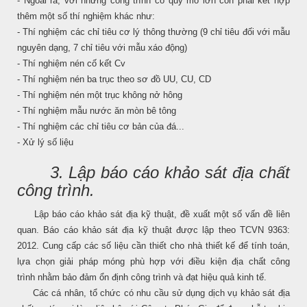
- Ngoài ra, với những công trình có quy mô lớn còn phải kết hợp
thêm một số thí nghiệm khác như:
- Thí nghiệm các chỉ tiêu cơ lý thông thường (9 chỉ tiêu đối với mẫu
nguyên dạng, 7 chỉ tiêu với mẫu xáo động)
- Thí nghiệm nén cố kết Cv
- Thí nghiệm nén ba trục theo sơ đồ UU, CU, CD
- Thí nghiệm nén một trục không nở hông
- Thí nghiệm mẫu nước ăn mòn bê tông
- Thí nghiệm các chỉ tiêu cơ bản của đá...
- Xử lý số liệu
3. Lập báo cáo khảo sát địa chất
công trình.
Lập báo cáo khảo sát địa kỹ thuật, đề xuất một số vấn đề liên
quan. Báo cáo khảo sát địa kỹ thuật được lập theo TCVN 9363:
2012. Cung cấp các số liệu cần thiết cho nhà thiết kế để tính toán,
lựa chọn giải pháp móng phù hợp với điều kiện địa chất công
trình nhằm bảo đảm ổn định công trình và đạt hiệu quả kinh tế.
Các cá nhân, tổ chức có nhu cầu sử dụng dịch vụ khảo sát địa