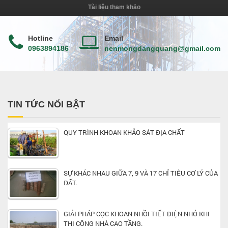
Tài liệu tham khảo
Hotline
Email
0963894186
nenmongdangquang@gmail.com
TIN TỨC NỔI BẬT
QUY TRÌNH KHOAN KHẢO SÁT ĐỊA CHẤT
SỰ KHÁC NHAU GIỮA 7, 9 VÀ 17 CHỈ TIÊU CƠ LÝ CỦA
ĐẤT.
GIẢI PHÁP CỌC KHOAN NHỒI TIẾT DIỆN NHỎ KHI
THI CÔNG NHÀ CAO TẦNG.