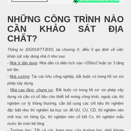
NHỮNG CÔNG TRÌNH NÀO
CẦN KHẢO SÁT ĐỊA
CHẤT?
Thông tư 10/2014/TT-BXD, tại chương II, điều 5
qui định về việc
khảo sát xây dựng nhà ở như sau:
-
Nhà ở dân dụng
: Nhà dân có diện tích sàn >250m2 hoặc từ 3 tầng
trở lên.
-
Nhà xưởng
: Tại các khu công nghiệp, bắt buộc có trong hồ sơ xin
phép xây dựng.
-
Nhà cao tầng, chung cư
: Bắt buộc có trong hồ sơ xin phép xây
dựng và cần có số liệu cho thiết kế móng công trình, ngoài các thí
nghiệm cơ lý thông thường, cần bổ sung các chỉ tiêu thí nghiệm
đặc biệt như thí nghiệm ba trục sơ đồ UU, CU, CD, thí nghiệm nén
một trục nở hông Qu, thí nghiệm nén cố kết Cv, thí nghiệm mẫu
nước ăn mòn bê tông.
-
Trường học
: Tất cả các hạng mục của trường học phải khoan