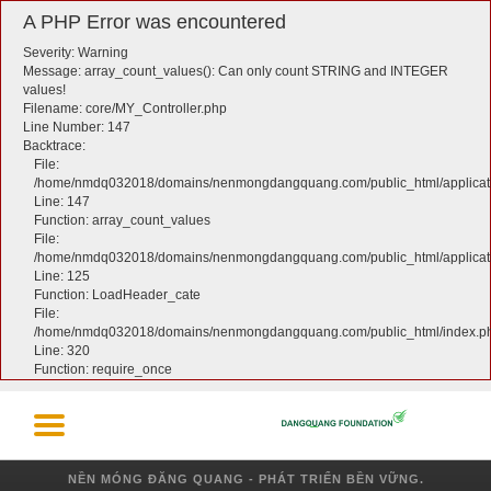
A PHP Error was encountered
Severity: Warning
Message: array_count_values(): Can only count STRING and INTEGER
values!
Filename: core/MY_Controller.php
Line Number: 147
Backtrace:
File:
/home/nmdq032018/domains/nenmongdangquang.com/public_html/applicati
Line: 147
Function: array_count_values
File:
/home/nmdq032018/domains/nenmongdangquang.com/public_html/applicatio
Line: 125
Function: LoadHeader_cate
File:
/home/nmdq032018/domains/nenmongdangquang.com/public_html/index.p
Line: 320
Function: require_once
NỀN MÓNG ĐĂNG QUANG - PHÁT TRIỂN BỀN VỮNG.