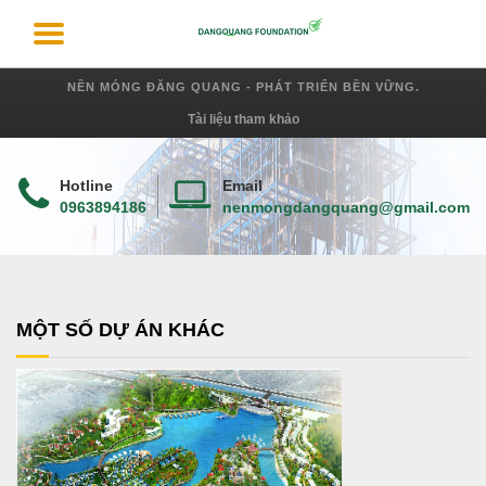
NỀN MÓNG ĐĂNG QUANG - PHÁT TRIỂN BỀN VỮNG.
Tài liệu tham khảo
Hotline
Email
0963894186
nenmongdangquang@gmail.com
MỘT SỐ DỰ ÁN KHÁC