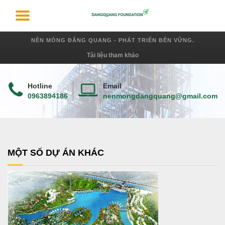
NỀN MÓNG ĐĂNG QUANG - PHÁT TRIỂN BỀN VỮNG.
Tài liệu tham khảo
Hotline
Email
0963894186
nenmongdangquang@gmail.com
MỘT SỐ DỰ ÁN KHÁC