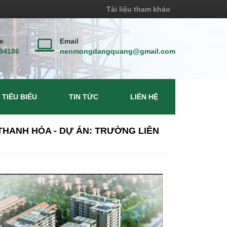
Tài liệu tham khảo
e
Email
94186
nenmongdangquang@gmail.com
 TIÊU BIỂU
TIN TỨC
LIÊN HỆ
 THANH HÓA - DỰ ÁN: TRƯỜNG LIÊN