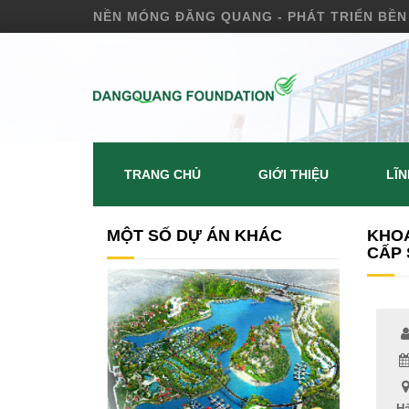
NỀN MÓNG ĐĂNG QUANG - PHÁT TRIỂN BỀN
TRANG CHỦ
GIỚI THIỆU
LĨ
MỘT SỐ DỰ ÁN KHÁC
KHOA
CẤP 
Hả