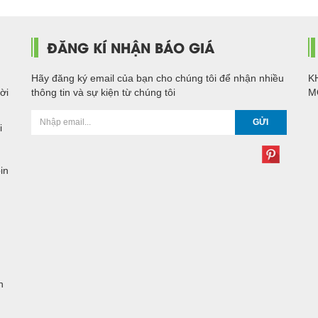
ĐĂNG KÍ NHẬN BÁO GIÁ
Hãy đăng ký email của bạn cho chúng tôi để nhận nhiều
K
ời
thông tin và sự kiện từ chúng tôi
M
GỬI
i
in
n