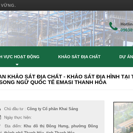
 VỮNG.
Hotlin
09638
NH VỰC HOẠT ĐỘNG
KHẢO SÁT ĐỊA CHẤT
DỰ ÁN
N KHẢO SÁT ĐỊA CHẤT - KHẢO SÁT ĐỊA HÌNH TẠI
SONG NGỮ QUỐC TẾ EMASI THANH HÓA
Chủ đầu tư :
Công ty Cổ phần Khai Sáng
Ngày thực hiện:
Địa điểm:
Khu đô thị Đông Hưng, phường Đông
i, thành phố Thanh Hóa, tỉnh Thanh Hóa