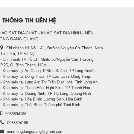
THÔNG TIN LIÊN HỆ
HẢO SÁT ĐỊA CHẤT - KHẢO SÁT ĐỊA HÌNH - NỀN
ÓNG ĐĂNG QUANG
Chi nhánh Hà Nội: A1, Đường Nguyễn Cơ Thạch, Nam
Tư Liêm, TP Hà Nội.
- Chi nhánh TP Hồ Chí Minh: 55/Nguyễn Văn Thưởng,
P.25, Q. Bình Thạnh, HCM
- Kho máy tại An Giang: P.Bình Khánh, TP.Long Xuyên
- Kho máy tại Đồng Tháp: TP Cao Lãnh, Đồng Tháp.
- Kho máy tại Long An: Thị Trấn Đức Hòa, Tỉnh Long An
- Kho máy tại Thanh Hóa: Nghi Sơn, TP Thanh Hóa
- Kho máy tại Quảng Ninh: TP Hạ Long, Quảng Ninh
- Kho máy tại Hòa Bình: Lương Sơn, Hòa Bình
- Kho máy tại Thái Bình: Thành phố Thái Bình
0963894186
0963894186
nenmongdangquang@gmail.com