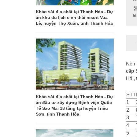
Khảo sát địa chất tại Thanh Hóa - Dự
hì
án khu du lịch sinh thái resort Vua
Lê, huyện Thọ Xuân, tỉnh Thanh Hóa
Nền 
cấp 
Hải,
STT
Khảo sát địa chất tại Thanh Hóa - Dự
1
án đầu tư xây dựng Bệnh viện Quốc
Tế Sao Mai 18 tầng tại huyện Triệu
2
Sơn, tỉnh Thanh Hóa
3
4
5