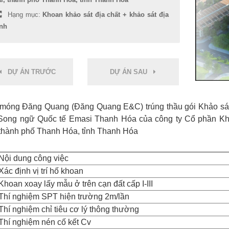
Hạng mục:
Khoan khảo sát địa chất + khảo sát địa
nh
DỰ ÁN TRƯỚC
DỰ ÁN SAU
móng Đăng Quang (Đăng Quang E&C) trúng thầu gói Khảo sát 
Song ngữ Quốc tế Emasi Thanh Hóa của công ty Cổ phần Kh
 thành phố Thanh Hóa, tỉnh Thanh Hóa
Nội dung công việc
Xác định vị trí hố khoan
Khoan xoay lấy mẫu ở trên cạn đất cấp I-III
Thí nghiệm SPT hiện trường 2m/lần
Thí nghiệm chỉ tiêu cơ lý thông thường
Thí nghiệm nén cố kết Cv