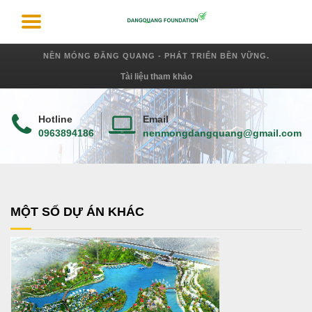
NỀN MÓNG ĐĂNG QUANG - PHÁT TRIỂN BỀN VỮNG.
Tài liệu tham khảo
Hotline
Email
0963894186
nenmongdangquang@gmail.com
MỘT SỐ DỰ ÁN KHÁC