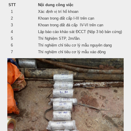
STT
Nội dung công việc
1
Xác định vị trí hố khoan
2
Khoan trong đất cấp I-III trên cạn
3
Khoan trong đất đá cấp IV-VI trên cạn
4
Lập báo cáo khảo sát ĐCCT (Nộp 3 bộ bản cứng)
5
Thí Nghiệm STP, 2m/lần.
6
Thí nghiệm chỉ tiêu cơ lý mẫu nguyên dạng
7
Thí nghiệm chỉ tiêu cơ lý mẫu xáo động