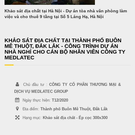
Khảo sát địa chất tại Hà Nội - Dự án tòa nhà văn phòng làm
việc và cho thuê 9 tầng tại Số 5 Láng Hạ, Hà Nội
KHẢO SÁT ĐỊA CHẤT TẠI THÀNH PHỐ BUÔN
MÊ THUỘT, ĐẮK LẮK - CÔNG TRÌNH DỰ ÁN
NHÀ NGHỈ CHO CÁN BỘ NHÂN VIÊN CÔNG TY
MEDLATEC
Chủ đầu tư :
CÔNG TY CỔ PHẦN THƯƠNG MẠI &
DỊCH VỤ MEDLATEC GROUP
Ngày thực hiện:
T12/2020
Địa điểm:
Thành phố Buôn Mê Thuột, Đắk Lắk
Hạng mục:
Khảo sát địa chất - Ép cọc 300x300