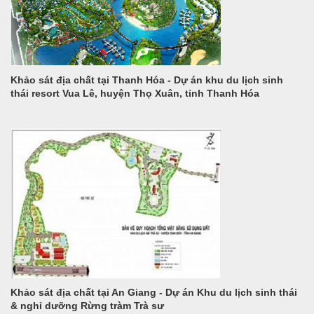
Khảo sát địa chất tại Thanh Hóa - Dự án khu du lịch sinh
thái resort Vua Lê, huyện Thọ Xuân, tỉnh Thanh Hóa
Khảo sát địa chất tại An Giang - Dự án Khu du lịch sinh thái
& nghỉ dưỡng Rừng tràm Trà sư